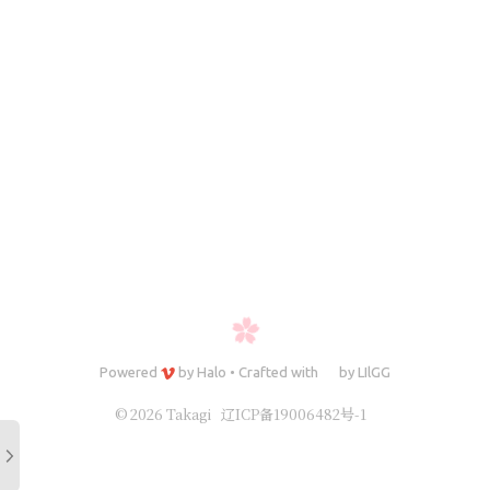
Powered
by
Halo
•
Crafted with
by
LIlGG
© 2026 Takagi
辽ICP备19006482号-1